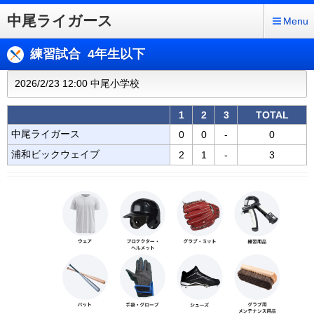
中尾ライガース
Menu
練習試合 4年生以下
2026/2/23 12:00 中尾小学校
1
2
3
TOTAL
中尾ライガース
0
0
-
0
浦和ビックウェイブ
2
1
-
3