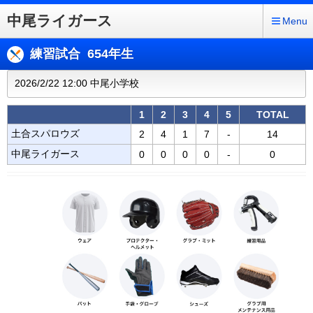
中尾ライガース
Menu
練習試合 654年生
2026/2/22 12:00 中尾小学校
1
2
3
4
5
TOTAL
土合スパロウズ
2
4
1
7
-
14
中尾ライガース
0
0
0
0
-
0