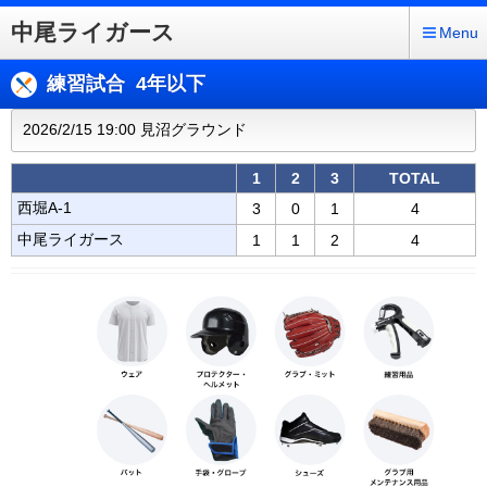
中尾ライガース
Menu
練習試合 4年以下
2026/2/15 19:00 見沼グラウンド
1
2
3
TOTAL
西堀A-1
3
0
1
4
中尾ライガース
1
1
2
4