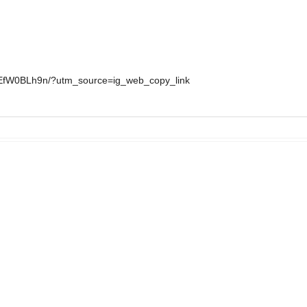
CqEfW0BLh9n/?utm_source=ig_web_copy_link