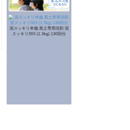
泥スッキリ本舗 黒土専用洗剤 泥
スッキリ303 (1.3kg) 130回分